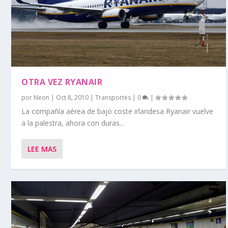
OTRA VEZ RYANAIR
por
Neon
|
Oct 8, 2010
|
Transportes
|
0
|
La compañía aérea de bajo coste irlandesa Ryanair vuelve
a la palestra, ahora con duras...
LEE MAS