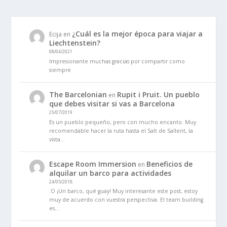
¿Cuál es la mejor época para viajar a
Ecija
en
Liechtenstein?
08/04/2021
Impresionante muchas gracias por compartir como
siempre
The Barcelonian
Rupit i Pruit. Un pueblo
en
que debes visitar si vas a Barcelona
25/07/2019
Es un pueblo pequeño, pero con mucho encanto. Muy
recomendable hacer la ruta hasta el Salt de Sallent, la
vista…
Escape Room Immersion
Beneficios de
en
alquilar un barco para actividades
24/05/2018
:O ¡Un barco, qué guay! Muy interesante este post, estoy
muy de acuerdo con vuestra perspectiva. El team building
es…