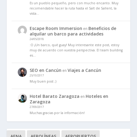
Es un pueblo pequeño, pero con mucho encanto. Muy
recomendable hacer la ruta hasta el Salt de Sallent, la
vista…
Escape Room Immersion
Beneficios de
en
alquilar un barco para actividades
24/05/2018
:O ¡Un barco, qué guay! Muy interesante este post, estoy
muy de acuerdo con vuestra perspectiva. El team building
es…
SEO en Cancún
Viajes a Cancún
en
25/10/2017
Muy buen post ;)
Hotel Barato Zaragoza
Hoteles en
en
Zaragoza
27/09/2017
Muchas gracias por la información!
AENA
AEROLÍNEAS
AEROPUERTOS