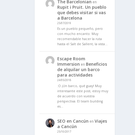
The Barcelonian
en
Rupit i Pruit. Un pueblo
que debes visitar si vas
a Barcelona
25/07/2019
Es un pueblo pequeño, pero
con mucho encanto. Muy
recomendable hacer la ruta
hasta el Salt de Sallent, la vista…
Escape Room
Immersion
Beneficios
en
de alquilar un barco
para actividades
24/05/2018
:O ¡Un barco, qué guay! Muy
interesante este post, estoy muy
de acuerdo con vuestra
perspectiva. El team building
es…
SEO en Cancún
Viajes
en
a Cancún
25/10/2017