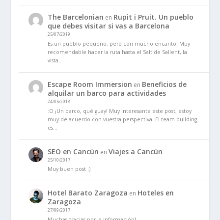
The Barcelonian
Rupit i Pruit. Un pueblo
en
que debes visitar si vas a Barcelona
25/07/2019
Es un pueblo pequeño, pero con mucho encanto. Muy
recomendable hacer la ruta hasta el Salt de Sallent, la
vista…
Escape Room Immersion
Beneficios de
en
alquilar un barco para actividades
24/05/2018
:O ¡Un barco, qué guay! Muy interesante este post, estoy
muy de acuerdo con vuestra perspectiva. El team building
es…
SEO en Cancún
Viajes a Cancún
en
25/10/2017
Muy buen post ;)
Hotel Barato Zaragoza
Hoteles en
en
Zaragoza
27/09/2017
Muchas gracias por la información!