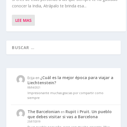
conocer la India, Atrápalo te brinda esa...
LEE MAS
¿Cuál es la mejor época para viajar a
Ecija
en
Liechtenstein?
08/04/2021
Impresionante muchas gracias por compartir como
siempre
The Barcelonian
Rupit i Pruit. Un pueblo
en
que debes visitar si vas a Barcelona
25/07/2019
Es un pueblo pequeño, pero con mucho encanto. Muy