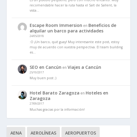
recomendable hacer la ruta hasta el Salt de Sallent, la
vista…
Escape Room Immersion
Beneficios de
en
alquilar un barco para actividades
24/05/2018
:O ¡Un barco, qué guay! Muy interesante este post, estoy
muy de acuerdo con vuestra perspectiva. El team building
es…
SEO en Cancún
Viajes a Cancún
en
25/10/2017
Muy buen post ;)
Hotel Barato Zaragoza
Hoteles en
en
Zaragoza
27/09/2017
Muchas gracias por la información!
AENA
AEROLÍNEAS
AEROPUERTOS