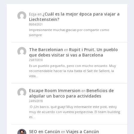
¿Cuál es la mejor época para viajar a
Ecija
en
Liechtenstein?
08/04/2021
Impresionante muchas gracias por compartir como
siempre
The Barcelonian
Rupit i Pruit. Un pueblo
en
que debes visitar si vas a Barcelona
25/07/2019
Es un pueblo pequeño, pero con mucho encanto. Muy
recomendable hacer la ruta hasta el Salt de Sallent, la
vista…
Escape Room Immersion
Beneficios de
en
alquilar un barco para actividades
24/05/2018
:O ¡Un barco, qué guay! Muy interesante este post, estoy
muy de acuerdo con vuestra perspectiva. El team building
es…
SEO en Cancún
Viajes a Cancún
en