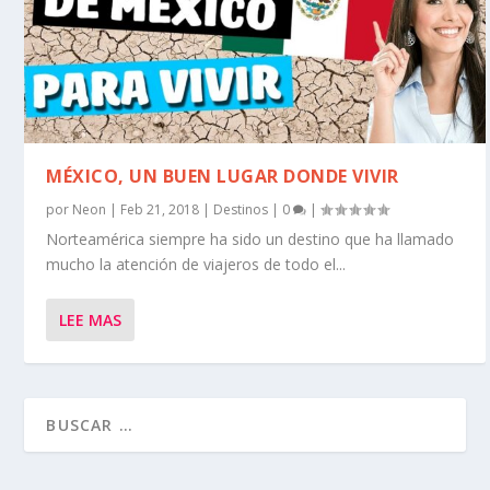
MÉXICO, UN BUEN LUGAR DONDE VIVIR
por
Neon
|
Feb 21, 2018
|
Destinos
|
0
|
Norteamérica siempre ha sido un destino que ha llamado
mucho la atención de viajeros de todo el...
LEE MAS