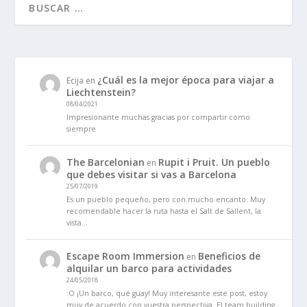
¿Cuál es la mejor época para viajar a
Ecija
en
Liechtenstein?
08/04/2021
Impresionante muchas gracias por compartir como
siempre
The Barcelonian
Rupit i Pruit. Un pueblo
en
que debes visitar si vas a Barcelona
25/07/2019
Es un pueblo pequeño, pero con mucho encanto. Muy
recomendable hacer la ruta hasta el Salt de Sallent, la
vista…
Escape Room Immersion
Beneficios de
en
alquilar un barco para actividades
24/05/2018
:O ¡Un barco, qué guay! Muy interesante este post, estoy
muy de acuerdo con vuestra perspectiva. El team building