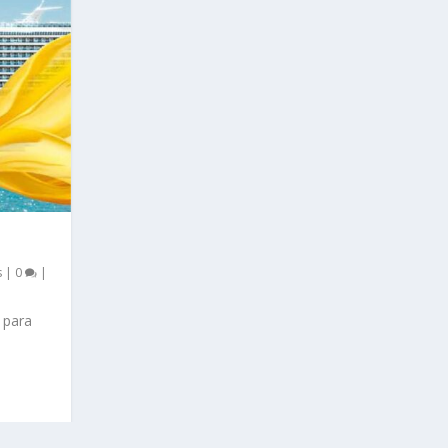
s
|
0
|
 para