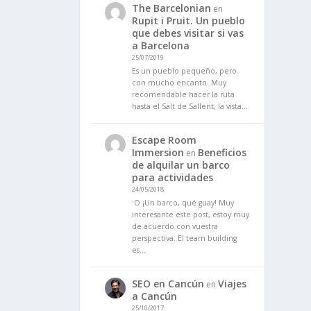
The Barcelonian
en
Rupit i Pruit. Un pueblo
que debes visitar si vas
a Barcelona
25/07/2019
Es un pueblo pequeño, pero
con mucho encanto. Muy
recomendable hacer la ruta
hasta el Salt de Sallent, la vista…
Escape Room
Immersion
Beneficios
en
de alquilar un barco
para actividades
24/05/2018
:O ¡Un barco, qué guay! Muy
interesante este post, estoy muy
de acuerdo con vuestra
perspectiva. El team building
es…
SEO en Cancún
Viajes
en
a Cancún
25/10/2017