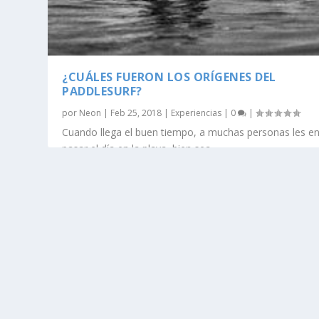
¿CUÁLES FUERON LOS ORÍGENES DEL
PADDLESURF?
por
Neon
|
Feb 25, 2018
|
Experiencias
|
0
|
Cuando llega el buen tiempo, a muchas personas les e
pasar el día en la playa, bien sea...
LEE MAS