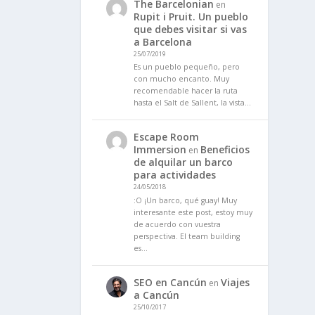
The Barcelonian
en
Rupit i Pruit. Un pueblo
que debes visitar si vas
a Barcelona
25/07/2019
Es un pueblo pequeño, pero
con mucho encanto. Muy
recomendable hacer la ruta
hasta el Salt de Sallent, la vista…
Escape Room
Immersion
Beneficios
en
de alquilar un barco
para actividades
24/05/2018
:O ¡Un barco, qué guay! Muy
interesante este post, estoy muy
de acuerdo con vuestra
perspectiva. El team building
es…
SEO en Cancún
Viajes
en
a Cancún
25/10/2017