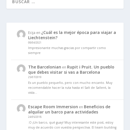
¿Cuál es la mejor época para viajar a
Ecija
en
Liechtenstein?
08/04/2021
Impresionante muchas gracias por compartir como
siempre
The Barcelonian
Rupit i Pruit. Un pueblo
en
que debes visitar si vas a Barcelona
25/07/2019
Es un pueblo pequeño, pero con mucho encanto. Muy
recomendable hacer la ruta hasta el Salt de Sallent, la
vista…
Escape Room Immersion
Beneficios de
en
alquilar un barco para actividades
24/05/2018
:O ¡Un barco, qué guay! Muy interesante este post, estoy
muy de acuerdo con vuestra perspectiva. El team building