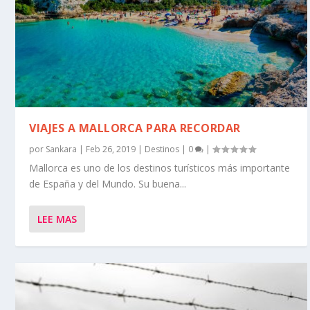
VIAJES A MALLORCA PARA RECORDAR
por
Sankara
|
Feb 26, 2019
|
Destinos
|
0
|
Mallorca es uno de los destinos turísticos más importante
de España y del Mundo. Su buena...
LEE MAS