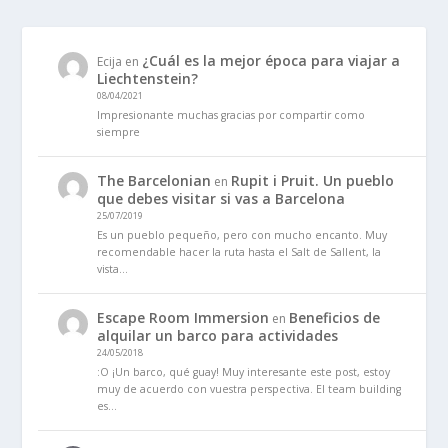
¿Cuál es la mejor época para viajar a
Ecija
en
Liechtenstein?
08/04/2021
Impresionante muchas gracias por compartir como
siempre
The Barcelonian
Rupit i Pruit. Un pueblo
en
que debes visitar si vas a Barcelona
25/07/2019
Es un pueblo pequeño, pero con mucho encanto. Muy
recomendable hacer la ruta hasta el Salt de Sallent, la
vista…
Escape Room Immersion
Beneficios de
en
alquilar un barco para actividades
24/05/2018
:O ¡Un barco, qué guay! Muy interesante este post, estoy
muy de acuerdo con vuestra perspectiva. El team building
es…