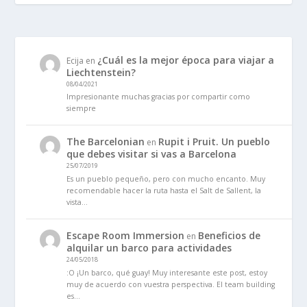
¿Cuál es la mejor época para viajar a
Ecija
en
Liechtenstein?
08/04/2021
Impresionante muchas gracias por compartir como
siempre
The Barcelonian
Rupit i Pruit. Un pueblo
en
que debes visitar si vas a Barcelona
25/07/2019
Es un pueblo pequeño, pero con mucho encanto. Muy
recomendable hacer la ruta hasta el Salt de Sallent, la
vista…
Escape Room Immersion
Beneficios de
en
alquilar un barco para actividades
24/05/2018
:O ¡Un barco, qué guay! Muy interesante este post, estoy
muy de acuerdo con vuestra perspectiva. El team building
es…