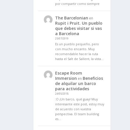
por compartir como siempre
The Barcelonian
en
Rupit i Pruit. Un pueblo
que debes visitar si vas
a Barcelona
25/07/2019
Es un pueblo pequeño, pero
con mucho encanto. Muy
recomendable hacer la ruta
hasta el Salt de Sallent, la vista…
Escape Room
Immersion
Beneficios
en
de alquilar un barco
para actividades
24/05/2018
:O ¡Un barco, qué guay! Muy
interesante este post, estoy muy
de acuerdo con vuestra
perspectiva. El team building
es…