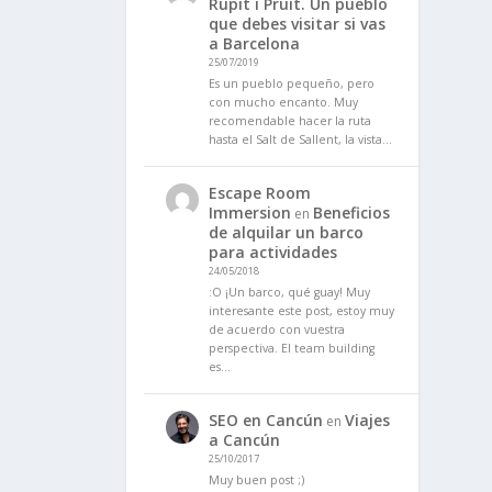
Rupit i Pruit. Un pueblo
que debes visitar si vas
a Barcelona
25/07/2019
Es un pueblo pequeño, pero
con mucho encanto. Muy
recomendable hacer la ruta
hasta el Salt de Sallent, la vista…
Escape Room
Immersion
Beneficios
en
de alquilar un barco
para actividades
24/05/2018
:O ¡Un barco, qué guay! Muy
interesante este post, estoy muy
de acuerdo con vuestra
perspectiva. El team building
es…
SEO en Cancún
Viajes
en
a Cancún
25/10/2017
Muy buen post ;)