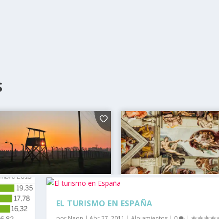
S
EL TURISMO EN ESPAÑA
por
Neon
|
Abr 27, 2011
|
Alojamientos
|
0
|