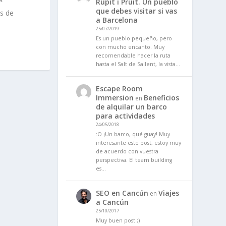
Rupit i Pruit. Un pueblo
que debes visitar si vas
s de
a Barcelona
25/07/2019
Es un pueblo pequeño, pero
con mucho encanto. Muy
recomendable hacer la ruta
hasta el Salt de Sallent, la vista…
Escape Room
Immersion
Beneficios
en
de alquilar un barco
para actividades
24/05/2018
:O ¡Un barco, qué guay! Muy
interesante este post, estoy muy
de acuerdo con vuestra
perspectiva. El team building
es…
SEO en Cancún
Viajes
en
a Cancún
25/10/2017
Muy buen post ;)