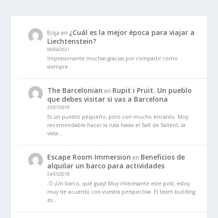
¿Cuál es la mejor época para viajar a
Ecija
en
Liechtenstein?
08/04/2021
Impresionante muchas gracias por compartir como
siempre
The Barcelonian
Rupit i Pruit. Un pueblo
en
que debes visitar si vas a Barcelona
25/07/2019
Es un pueblo pequeño, pero con mucho encanto. Muy
recomendable hacer la ruta hasta el Salt de Sallent, la
vista…
Escape Room Immersion
Beneficios de
en
alquilar un barco para actividades
24/05/2018
:O ¡Un barco, qué guay! Muy interesante este post, estoy
muy de acuerdo con vuestra perspectiva. El team building
es…