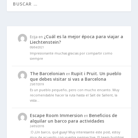
¿Cuál es la mejor época para viajar a
Ecija
en
Liechtenstein?
08/04/2021
Impresionante muchas gracias por compartir como
siempre
The Barcelonian
Rupit i Pruit. Un pueblo
en
que debes visitar si vas a Barcelona
25/07/2019
Es un pueblo pequeño, pero con mucho encanto. Muy
recomendable hacer la ruta hasta el Salt de Sallent, la
vista…
Escape Room Immersion
Beneficios de
en
alquilar un barco para actividades
24/05/2018
:O ¡Un barco, qué guay! Muy interesante este post, estoy
muy de acuerdo con vuestra perspectiva. El team building