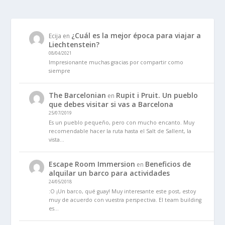
¿Cuál es la mejor época para viajar a
Ecija
en
Liechtenstein?
08/04/2021
Impresionante muchas gracias por compartir como
siempre
The Barcelonian
Rupit i Pruit. Un pueblo
en
que debes visitar si vas a Barcelona
25/07/2019
Es un pueblo pequeño, pero con mucho encanto. Muy
recomendable hacer la ruta hasta el Salt de Sallent, la
vista…
Escape Room Immersion
Beneficios de
en
alquilar un barco para actividades
24/05/2018
:O ¡Un barco, qué guay! Muy interesante este post, estoy
muy de acuerdo con vuestra perspectiva. El team building
es…