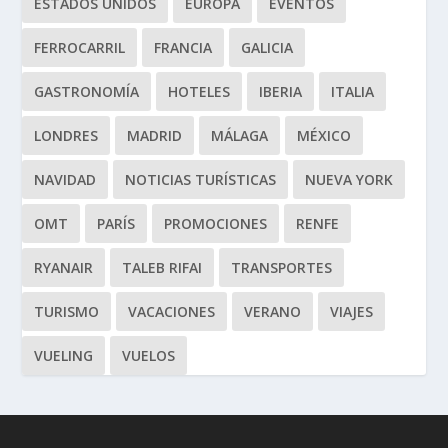
ESTADOS UNIDOS
EUROPA
EVENTOS
FERROCARRIL
FRANCIA
GALICIA
GASTRONOMÍA
HOTELES
IBERIA
ITALIA
LONDRES
MADRID
MÁLAGA
MÉXICO
NAVIDAD
NOTICIAS TURÍSTICAS
NUEVA YORK
OMT
PARÍS
PROMOCIONES
RENFE
RYANAIR
TALEB RIFAI
TRANSPORTES
TURISMO
VACACIONES
VERANO
VIAJES
VUELING
VUELOS