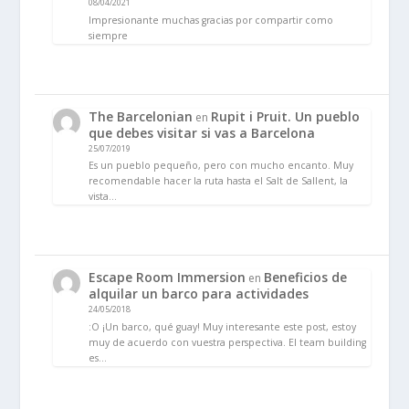
08/04/2021
Impresionante muchas gracias por compartir como
siempre
The Barcelonian
Rupit i Pruit. Un pueblo
en
que debes visitar si vas a Barcelona
25/07/2019
Es un pueblo pequeño, pero con mucho encanto. Muy
recomendable hacer la ruta hasta el Salt de Sallent, la
vista…
Escape Room Immersion
Beneficios de
en
alquilar un barco para actividades
24/05/2018
:O ¡Un barco, qué guay! Muy interesante este post, estoy
muy de acuerdo con vuestra perspectiva. El team building
es…