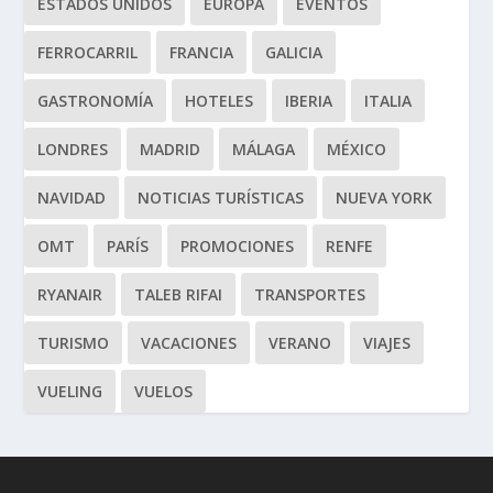
ESTADOS UNIDOS
EUROPA
EVENTOS
FERROCARRIL
FRANCIA
GALICIA
GASTRONOMÍA
HOTELES
IBERIA
ITALIA
LONDRES
MADRID
MÁLAGA
MÉXICO
NAVIDAD
NOTICIAS TURÍSTICAS
NUEVA YORK
OMT
PARÍS
PROMOCIONES
RENFE
RYANAIR
TALEB RIFAI
TRANSPORTES
TURISMO
VACACIONES
VERANO
VIAJES
VUELING
VUELOS