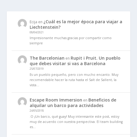
¿Cuál es la mejor época para viajar a
Ecija
en
Liechtenstein?
08/04/2021
Impresionante muchas gracias por compartir como
siempre
The Barcelonian
Rupit i Pruit. Un pueblo
en
que debes visitar si vas a Barcelona
25/07/2019
Es un pueblo pequeño, pero con mucho encanto. Muy
recomendable hacer la ruta hasta el Salt de Sallent, la
vista…
Escape Room Immersion
Beneficios de
en
alquilar un barco para actividades
24/05/2018
:O ¡Un barco, qué guay! Muy interesante este post, estoy
muy de acuerdo con vuestra perspectiva. El team building
es…