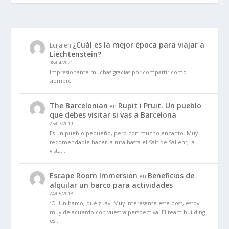
¿Cuál es la mejor época para viajar a
Ecija
en
Liechtenstein?
08/04/2021
Impresionante muchas gracias por compartir como
siempre
The Barcelonian
Rupit i Pruit. Un pueblo
en
que debes visitar si vas a Barcelona
25/07/2019
Es un pueblo pequeño, pero con mucho encanto. Muy
recomendable hacer la ruta hasta el Salt de Sallent, la
vista…
Escape Room Immersion
Beneficios de
en
alquilar un barco para actividades
24/05/2018
:O ¡Un barco, qué guay! Muy interesante este post, estoy
muy de acuerdo con vuestra perspectiva. El team building
es…