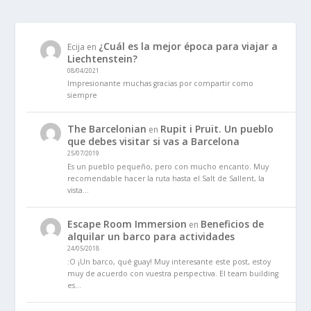
¿Cuál es la mejor época para viajar a
Ecija
en
Liechtenstein?
08/04/2021
Impresionante muchas gracias por compartir como
siempre
The Barcelonian
Rupit i Pruit. Un pueblo
en
que debes visitar si vas a Barcelona
25/07/2019
Es un pueblo pequeño, pero con mucho encanto. Muy
recomendable hacer la ruta hasta el Salt de Sallent, la
vista…
Escape Room Immersion
Beneficios de
en
alquilar un barco para actividades
24/05/2018
:O ¡Un barco, qué guay! Muy interesante este post, estoy
muy de acuerdo con vuestra perspectiva. El team building
es…