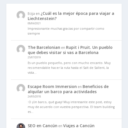
¿Cuál es la mejor época para viajar a
Ecija
en
Liechtenstein?
08/04/2021
Impresionante muchas gracias por compartir como
siempre
The Barcelonian
Rupit i Pruit. Un pueblo
en
que debes visitar si vas a Barcelona
25/07/2019
Es un pueblo pequeño, pero con mucho encanto. Muy
recomendable hacer la ruta hasta el Salt de Sallent, la
vista…
Escape Room Immersion
Beneficios de
en
alquilar un barco para actividades
24/05/2018
:O ¡Un barco, qué guay! Muy interesante este post, estoy
muy de acuerdo con vuestra perspectiva. El team building
es…
SEO en Cancún
Viajes a Cancún
en