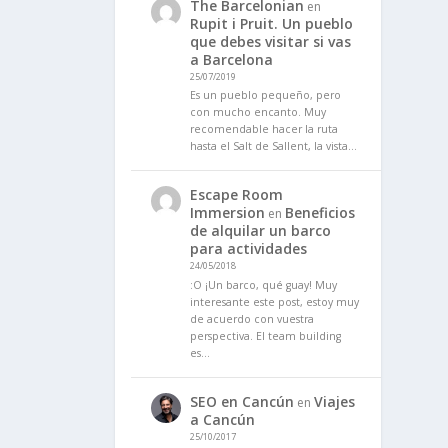
The Barcelonian
en
Rupit i Pruit. Un pueblo
que debes visitar si vas
a Barcelona
25/07/2019
Es un pueblo pequeño, pero
con mucho encanto. Muy
recomendable hacer la ruta
hasta el Salt de Sallent, la vista…
Escape Room
Immersion
Beneficios
en
de alquilar un barco
para actividades
24/05/2018
:O ¡Un barco, qué guay! Muy
interesante este post, estoy muy
de acuerdo con vuestra
perspectiva. El team building
es…
SEO en Cancún
Viajes
en
a Cancún
25/10/2017