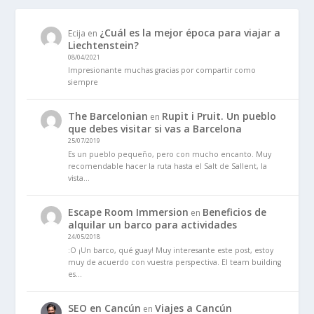
¿Cuál es la mejor época para viajar a
Ecija
en
Liechtenstein?
08/04/2021
Impresionante muchas gracias por compartir como
siempre
The Barcelonian
Rupit i Pruit. Un pueblo
en
que debes visitar si vas a Barcelona
25/07/2019
Es un pueblo pequeño, pero con mucho encanto. Muy
recomendable hacer la ruta hasta el Salt de Sallent, la
vista…
Escape Room Immersion
Beneficios de
en
alquilar un barco para actividades
24/05/2018
:O ¡Un barco, qué guay! Muy interesante este post, estoy
muy de acuerdo con vuestra perspectiva. El team building
es…
SEO en Cancún
Viajes a Cancún
en