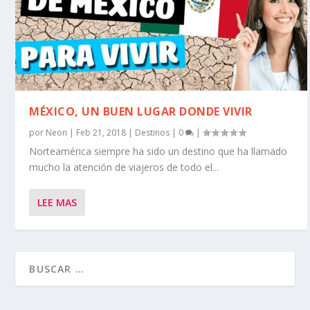
MÉXICO, UN BUEN LUGAR DONDE VIVIR
por
Neon
|
Feb 21, 2018
|
Destinos
|
0
|
Norteamérica siempre ha sido un destino que ha llamado
mucho la atención de viajeros de todo el...
LEE MAS