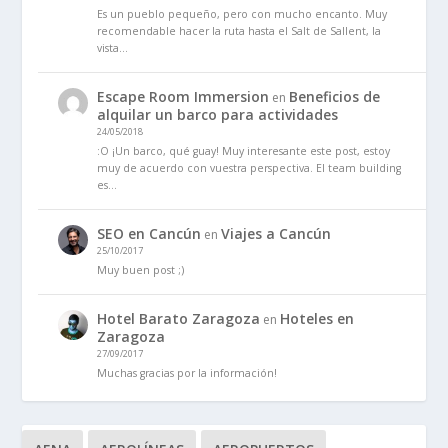
Es un pueblo pequeño, pero con mucho encanto. Muy
recomendable hacer la ruta hasta el Salt de Sallent, la
vista…
Escape Room Immersion
Beneficios de
en
alquilar un barco para actividades
24/05/2018
:O ¡Un barco, qué guay! Muy interesante este post, estoy
muy de acuerdo con vuestra perspectiva. El team building
es…
SEO en Cancún
Viajes a Cancún
en
25/10/2017
Muy buen post ;)
Hotel Barato Zaragoza
Hoteles en
en
Zaragoza
27/09/2017
Muchas gracias por la información!