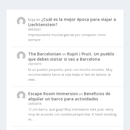
¿Cuál es la mejor época para viajar a
Ecija
en
Liechtenstein?
08/04/2021
Impresionante muchas gracias por compartir como
siempre
The Barcelonian
Rupit i Pruit. Un pueblo
en
que debes visitar si vas a Barcelona
25/07/2019
Es un pueblo pequeño, pero con mucho encanto. Muy
recomendable hacer la ruta hasta el Salt de Sallent, la
vista…
Escape Room Immersion
Beneficios de
en
alquilar un barco para actividades
24/05/2018
:O ¡Un barco, qué guay! Muy interesante este post, estoy
muy de acuerdo con vuestra perspectiva. El team building
es…