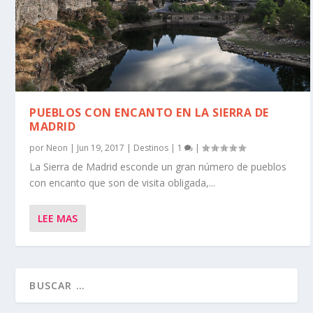
PUEBLOS CON ENCANTO EN LA SIERRA DE
MADRID
por
Neon
|
Jun 19, 2017
|
Destinos
|
1
|
La Sierra de Madrid esconde un gran número de pueblos
con encanto que son de visita obligada,...
LEE MAS