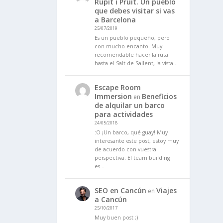
Rupit i Pruit. Un pueblo
que debes visitar si vas
a Barcelona
25/07/2019
Es un pueblo pequeño, pero
con mucho encanto. Muy
recomendable hacer la ruta
hasta el Salt de Sallent, la vista…
Escape Room
Immersion
Beneficios
en
de alquilar un barco
para actividades
24/05/2018
:O ¡Un barco, qué guay! Muy
interesante este post, estoy muy
de acuerdo con vuestra
perspectiva. El team building
es…
SEO en Cancún
Viajes
en
a Cancún
25/10/2017
Muy buen post ;)