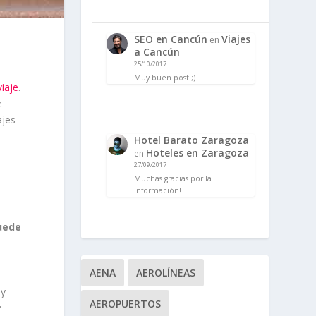
SEO en Cancún
Viajes
en
a Cancún
25/10/2017
Muy buen post ;)
iaje
.
e
ajes
Hotel Barato Zaragoza
Hoteles en Zaragoza
en
27/09/2017
Muchas gracias por la
información!
uede
AENA
AEROLÍNEAS
uy
AEROPUERTOS
r