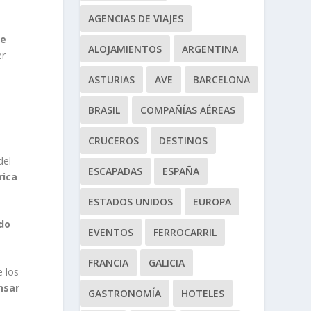
AGENCIAS DE VIAJES
de
ALOJAMIENTOS
ARGENTINA
er
ASTURIAS
AVE
BARCELONA
BRASIL
COMPAÑÍAS AÉREAS
CRUCEROS
DESTINOS
del
ESCAPADAS
ESPAÑA
rica
ESTADOS UNIDOS
EUROPA
ado
EVENTOS
FERROCARRIL
FRANCIA
GALICIA
e los
nsar
GASTRONOMÍA
HOTELES