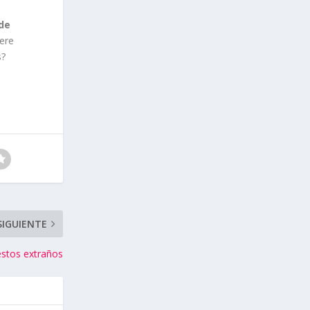
 de
iere
s?
SIGUIENTE
estos extraños