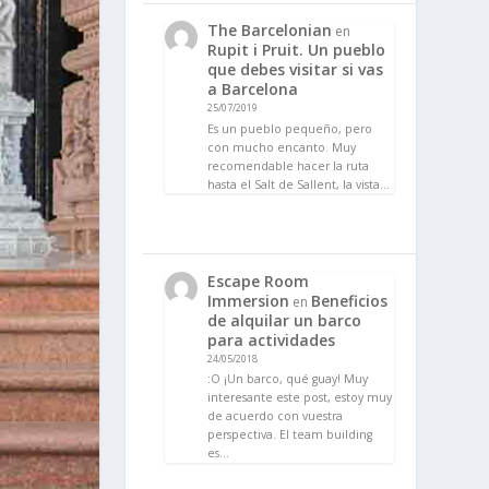
The Barcelonian
en
Rupit i Pruit. Un pueblo
que debes visitar si vas
a Barcelona
25/07/2019
Es un pueblo pequeño, pero
con mucho encanto. Muy
recomendable hacer la ruta
hasta el Salt de Sallent, la vista…
Escape Room
Immersion
Beneficios
en
de alquilar un barco
para actividades
24/05/2018
:O ¡Un barco, qué guay! Muy
interesante este post, estoy muy
de acuerdo con vuestra
perspectiva. El team building
es…