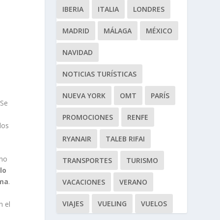
IBERIA
ITALIA
LONDRES
MADRID
MÁLAGA
MÉXICO
NAVIDAD
NOTICIAS TURÍSTICAS
NUEVA YORK
OMT
PARÍS
 Se
PROMOCIONES
RENFE
dos
RYANAIR
TALEB RIFAI
omo
TRANSPORTES
TURISMO
lo
ima
.
VACACIONES
VERANO
VIAJES
VUELING
VUELOS
n el