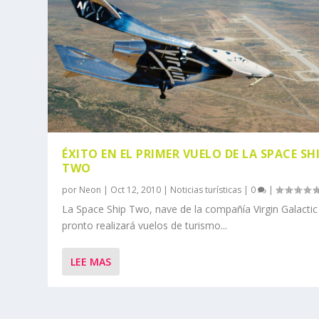
ÉXITO EN EL PRIMER VUELO DE LA SPACE SH
TWO
por
Neon
|
Oct 12, 2010
|
Noticias turísticas
|
0
|
La Space Ship Two, nave de la compañía Virgin Galactic
pronto realizará vuelos de turismo...
LEE MAS