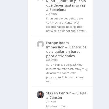
Rupit i Pruit. Un pueblo
que debes visitar si vas
a Barcelona
25/07/2019
Es un pueblo pequeño, pero
con mucho encanto. Muy
recomendable hacer la ruta
hasta el Salt de Sallent, la vista…
Escape Room
Immersion
Beneficios
en
de alquilar un barco
para actividades
24/05/2018
:O ¡Un barco, qué guay! Muy
interesante este post, estoy muy
de acuerdo con vuestra
perspectiva. El team building
es…
SEO en Cancún
Viajes
en
a Cancún
25/10/2017
Muy buen post ;)