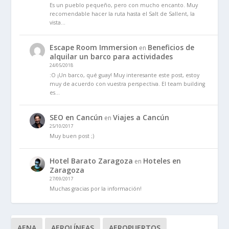
Es un pueblo pequeño, pero con mucho encanto. Muy
recomendable hacer la ruta hasta el Salt de Sallent, la
vista…
Escape Room Immersion
Beneficios de
en
alquilar un barco para actividades
24/05/2018
:O ¡Un barco, qué guay! Muy interesante este post, estoy
muy de acuerdo con vuestra perspectiva. El team building
es…
SEO en Cancún
Viajes a Cancún
en
25/10/2017
Muy buen post ;)
Hotel Barato Zaragoza
Hoteles en
en
Zaragoza
27/09/2017
Muchas gracias por la información!
AENA
AEROLÍNEAS
AEROPUERTOS