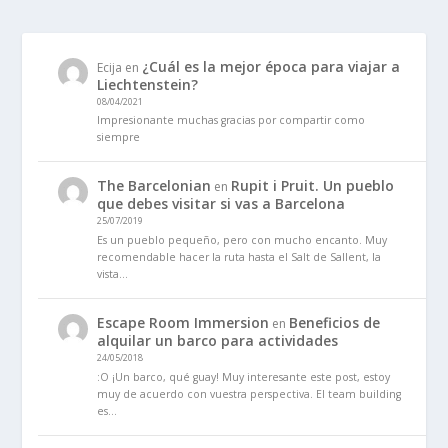
¿Cuál es la mejor época para viajar a
Ecija
en
Liechtenstein?
08/04/2021
Impresionante muchas gracias por compartir como
siempre
The Barcelonian
Rupit i Pruit. Un pueblo
en
que debes visitar si vas a Barcelona
25/07/2019
Es un pueblo pequeño, pero con mucho encanto. Muy
recomendable hacer la ruta hasta el Salt de Sallent, la
vista…
Escape Room Immersion
Beneficios de
en
alquilar un barco para actividades
24/05/2018
:O ¡Un barco, qué guay! Muy interesante este post, estoy
muy de acuerdo con vuestra perspectiva. El team building
es…