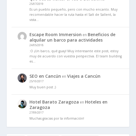
25/07/2019
Es un pueblo pequeño, pero con mucho encanto. Muy
recomendable hacer la ruta hasta el Salt de Sallent, la
vista…
Escape Room Immersion
Beneficios de
en
alquilar un barco para actividades
24/05/2018
:O ¡Un barco, qué guay! Muy interesante este post, estoy
muy de acuerdo con vuestra perspectiva. El team building
es…
SEO en Cancún
Viajes a Cancún
en
25/10/2017
Muy buen post ;)
Hotel Barato Zaragoza
Hoteles en
en
Zaragoza
27/09/2017
Muchas gracias por la información!