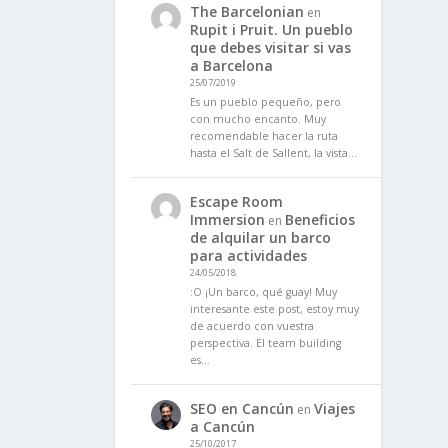
The Barcelonian
en
Rupit i Pruit. Un pueblo
que debes visitar si vas
a Barcelona
25/07/2019
Es un pueblo pequeño, pero
con mucho encanto. Muy
recomendable hacer la ruta
hasta el Salt de Sallent, la vista…
Escape Room
Immersion
Beneficios
en
de alquilar un barco
para actividades
24/05/2018
:O ¡Un barco, qué guay! Muy
interesante este post, estoy muy
de acuerdo con vuestra
perspectiva. El team building
es…
SEO en Cancún
Viajes
en
a Cancún
25/10/2017