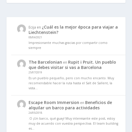
¿Cuál es la mejor época para viajar a
Ecija
en
Liechtenstein?
08/04/2021
Impresionante muchas gracias por compartir como
siempre
The Barcelonian
Rupit i Pruit. Un pueblo
en
que debes visitar si vas a Barcelona
25/07/2019
Es un pueblo pequeño, pero con mucho encanto. Muy
recomendable hacer la ruta hasta el Salt de Sallent, la
vista…
Escape Room Immersion
Beneficios de
en
alquilar un barco para actividades
24/05/2018
:O ¡Un barco, qué guay! Muy interesante este post, estoy
muy de acuerdo con vuestra perspectiva. El team building
es…