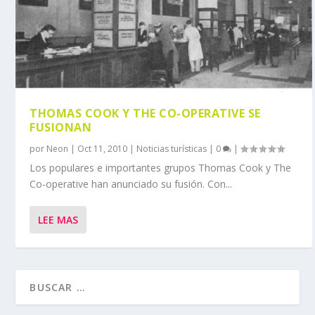
THOMAS COOK Y THE CO-OPERATIVE SE
FUSIONAN
por
Neon
|
Oct 11, 2010
|
Noticias turísticas
|
0
|
Los populares e importantes grupos Thomas Cook y The
Co-operative han anunciado su fusión. Con...
LEE MAS