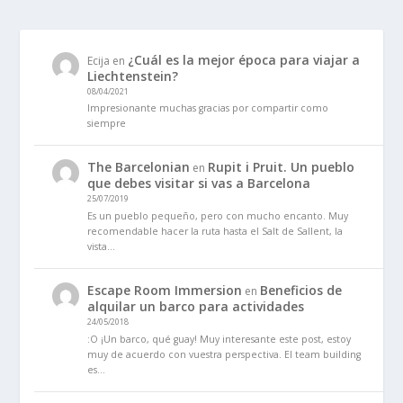
¿Cuál es la mejor época para viajar a
Ecija
en
Liechtenstein?
08/04/2021
Impresionante muchas gracias por compartir como
siempre
The Barcelonian
Rupit i Pruit. Un pueblo
en
que debes visitar si vas a Barcelona
25/07/2019
Es un pueblo pequeño, pero con mucho encanto. Muy
recomendable hacer la ruta hasta el Salt de Sallent, la
vista…
Escape Room Immersion
Beneficios de
en
alquilar un barco para actividades
24/05/2018
:O ¡Un barco, qué guay! Muy interesante este post, estoy
muy de acuerdo con vuestra perspectiva. El team building
es…