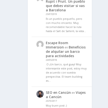
Rupit i Pruit. Un pueblo
que debes visitar si vas
a Barcelona
25/07/2019
Es un pueblo pequeño, pero
con mucho encanto. Muy
recomendable hacer la ruta
hasta el Salt de Sallent, la vista…
Escape Room
Immersion
Beneficios
en
de alquilar un barco
para actividades
24/05/2018
:O ¡Un barco, qué guay! Muy
interesante este post, estoy muy
de acuerdo con vuestra
perspectiva. El team building
es…
SEO en Cancún
Viajes
en
a Cancún
25/10/2017
Muy buen post ;)