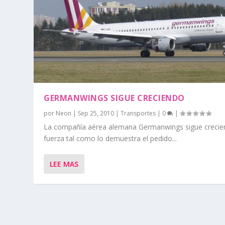
GERMANWINGS SIGUE CRECIENDO
por
Neon
|
Sep 25, 2010
|
Transportes
|
0
|
La compañía aérea alemana Germanwings sigue crecie
fuerza tal como lo demuestra el pedido...
LEE MAS