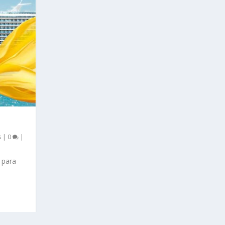
s
|
0
|
 para