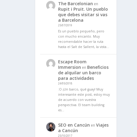
The Barcelonian
en
Rupit i Pruit. Un pueblo
que debes visitar si vas
a Barcelona
25/07/2019
Es un pueblo pequeño, pero
con mucho encanto. Muy
recomendable hacer la ruta
hasta el Salt de Sallent, la vista…
Escape Room
Immersion
Beneficios
en
de alquilar un barco
para actividades
24/05/2018
:O ¡Un barco, qué guay! Muy
interesante este post, estoy muy
de acuerdo con vuestra
perspectiva. El team building
es…
SEO en Cancún
Viajes
en
a Cancún
25/10/2017