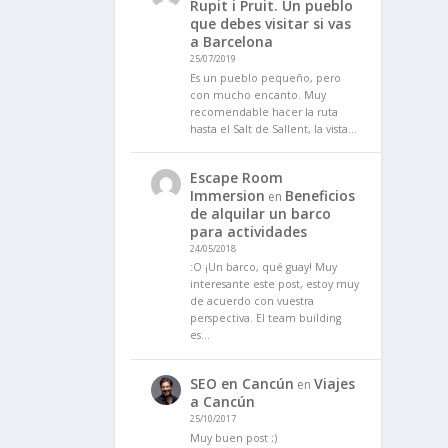
Rupit i Pruit. Un pueblo
que debes visitar si vas
a Barcelona
25/07/2019
Es un pueblo pequeño, pero
con mucho encanto. Muy
recomendable hacer la ruta
hasta el Salt de Sallent, la vista…
Escape Room
Immersion
Beneficios
en
de alquilar un barco
para actividades
24/05/2018
:O ¡Un barco, qué guay! Muy
interesante este post, estoy muy
de acuerdo con vuestra
perspectiva. El team building
es…
SEO en Cancún
Viajes
en
a Cancún
25/10/2017
Muy buen post ;)