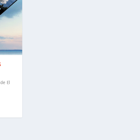
S
de El