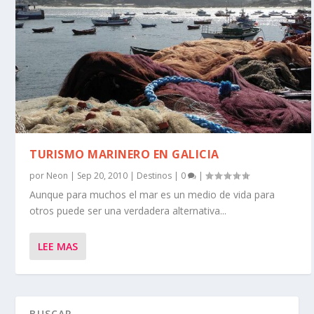
TURISMO MARINERO EN GALICIA
por
Neon
|
Sep 20, 2010
|
Destinos
|
0
|
Aunque para muchos el mar es un medio de vida para
otros puede ser una verdadera alternativa...
LEE MAS