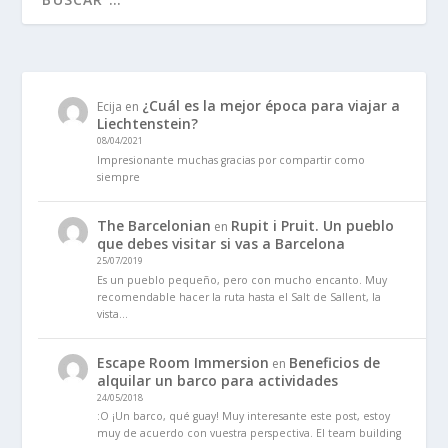
¿Cuál es la mejor época para viajar a
Ecija
en
Liechtenstein?
08/04/2021
Impresionante muchas gracias por compartir como
siempre
The Barcelonian
Rupit i Pruit. Un pueblo
en
que debes visitar si vas a Barcelona
25/07/2019
Es un pueblo pequeño, pero con mucho encanto. Muy
recomendable hacer la ruta hasta el Salt de Sallent, la
vista…
Escape Room Immersion
Beneficios de
en
alquilar un barco para actividades
24/05/2018
:O ¡Un barco, qué guay! Muy interesante este post, estoy
muy de acuerdo con vuestra perspectiva. El team building