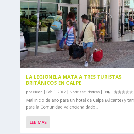
LA LEGIONELA MATA A TRES TURISTAS
BRITÁNICOS EN CALPE
por
Neon
|
Feb 3, 2012
|
Noticias turísticas
|
0
|
Mal inicio de año para un hotel de Calpe (Alicante) y ta
para la Comunidad Valenciana dado...
LEE MAS