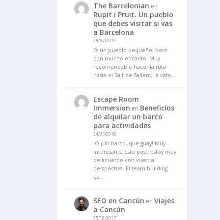
The Barcelonian
en
Rupit i Pruit. Un pueblo
que debes visitar si vas
a Barcelona
25/07/2019
Es un pueblo pequeño, pero
con mucho encanto. Muy
recomendable hacer la ruta
hasta el Salt de Sallent, la vista…
Escape Room
Immersion
Beneficios
en
de alquilar un barco
para actividades
24/05/2018
:O ¡Un barco, qué guay! Muy
interesante este post, estoy muy
de acuerdo con vuestra
perspectiva. El team building
es…
SEO en Cancún
Viajes
en
a Cancún
25/10/2017