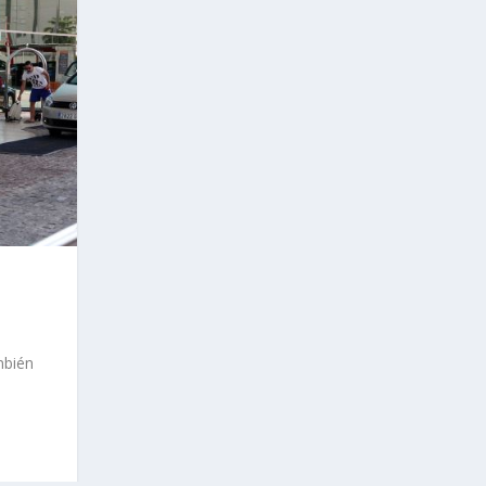
mbién