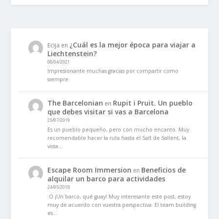
¿Cuál es la mejor época para viajar a
Ecija
en
Liechtenstein?
08/04/2021
Impresionante muchas gracias por compartir como
siempre
The Barcelonian
Rupit i Pruit. Un pueblo
en
que debes visitar si vas a Barcelona
25/07/2019
Es un pueblo pequeño, pero con mucho encanto. Muy
recomendable hacer la ruta hasta el Salt de Sallent, la
vista…
Escape Room Immersion
Beneficios de
en
alquilar un barco para actividades
24/05/2018
:O ¡Un barco, qué guay! Muy interesante este post, estoy
muy de acuerdo con vuestra perspectiva. El team building
es…