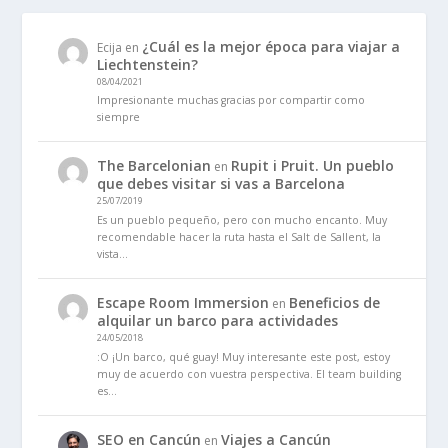
¿Cuál es la mejor época para viajar a
Ecija
en
Liechtenstein?
08/04/2021
Impresionante muchas gracias por compartir como
siempre
The Barcelonian
Rupit i Pruit. Un pueblo
en
que debes visitar si vas a Barcelona
25/07/2019
Es un pueblo pequeño, pero con mucho encanto. Muy
recomendable hacer la ruta hasta el Salt de Sallent, la
vista…
Escape Room Immersion
Beneficios de
en
alquilar un barco para actividades
24/05/2018
:O ¡Un barco, qué guay! Muy interesante este post, estoy
muy de acuerdo con vuestra perspectiva. El team building
es…
SEO en Cancún
Viajes a Cancún
en