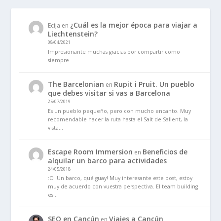
¿Cuál es la mejor época para viajar a
Ecija
en
Liechtenstein?
08/04/2021
Impresionante muchas gracias por compartir como
siempre
The Barcelonian
Rupit i Pruit. Un pueblo
en
que debes visitar si vas a Barcelona
25/07/2019
Es un pueblo pequeño, pero con mucho encanto. Muy
recomendable hacer la ruta hasta el Salt de Sallent, la
vista…
Escape Room Immersion
Beneficios de
en
alquilar un barco para actividades
24/05/2018
:O ¡Un barco, qué guay! Muy interesante este post, estoy
muy de acuerdo con vuestra perspectiva. El team building
es…
SEO en Cancún
Viajes a Cancún
en