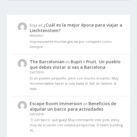
¿Cuál es la mejor época para viajar a
Ecija
en
Liechtenstein?
08/04/2021
Impresionante muchas gracias por compartir como
siempre
The Barcelonian
Rupit i Pruit. Un pueblo
en
que debes visitar si vas a Barcelona
25/07/2019
Es un pueblo pequeño, pero con mucho encanto. Muy
recomendable hacer la ruta hasta el Salt de Sallent, la
vista…
Escape Room Immersion
Beneficios de
en
alquilar un barco para actividades
24/05/2018
:O ¡Un barco, qué guay! Muy interesante este post, estoy
muy de acuerdo con vuestra perspectiva. El team building
es…