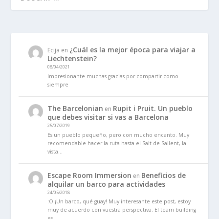
¿Cuál es la mejor época para viajar a
Ecija
en
Liechtenstein?
08/04/2021
Impresionante muchas gracias por compartir como
siempre
The Barcelonian
Rupit i Pruit. Un pueblo
en
que debes visitar si vas a Barcelona
25/07/2019
Es un pueblo pequeño, pero con mucho encanto. Muy
recomendable hacer la ruta hasta el Salt de Sallent, la
vista…
Escape Room Immersion
Beneficios de
en
alquilar un barco para actividades
24/05/2018
:O ¡Un barco, qué guay! Muy interesante este post, estoy
muy de acuerdo con vuestra perspectiva. El team building
es…