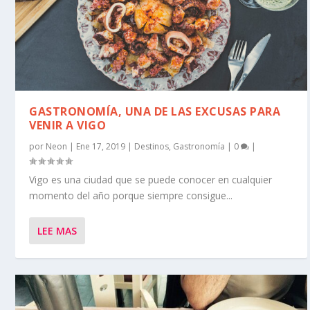
GASTRONOMÍA, UNA DE LAS EXCUSAS PARA
VENIR A VIGO
por
Neon
|
Ene 17, 2019
|
Destinos
,
Gastronomía
|
0
|
Vigo es una ciudad que se puede conocer en cualquier
momento del año porque siempre consigue...
LEE MAS