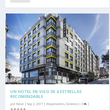
UN HOTEL EN VIGO DE 4 ESTRELLAS
RECOMENDABLE
por
Neon
|
Sep 2, 2017
|
Alojamientos
,
Destinos
|
0
|