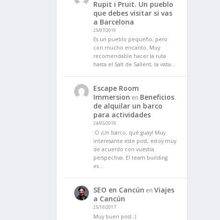
Rupit i Pruit. Un pueblo
que debes visitar si vas
a Barcelona
25/07/2019
Es un pueblo pequeño, pero
con mucho encanto. Muy
recomendable hacer la ruta
hasta el Salt de Sallent, la vista…
Escape Room
Immersion
Beneficios
en
de alquilar un barco
para actividades
24/05/2018
:O ¡Un barco, qué guay! Muy
interesante este post, estoy muy
de acuerdo con vuestra
perspectiva. El team building
es…
SEO en Cancún
Viajes
en
a Cancún
25/10/2017
Muy buen post ;)