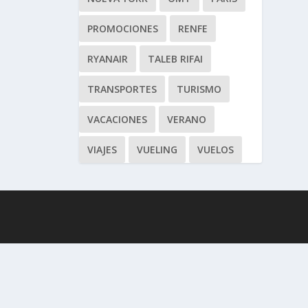
PROMOCIONES
RENFE
RYANAIR
TALEB RIFAI
TRANSPORTES
TURISMO
VACACIONES
VERANO
VIAJES
VUELING
VUELOS