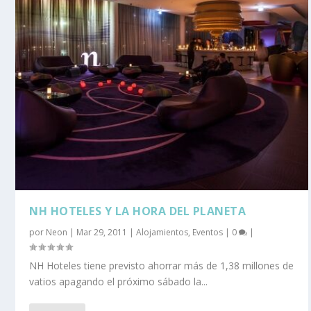
NH HOTELES Y LA HORA DEL PLANETA
por
Neon
|
Mar 29, 2011
|
Alojamientos
,
Eventos
|
0
|
NH Hoteles tiene previsto ahorrar más de 1,38 millones de
vatios apagando el próximo sábado la...