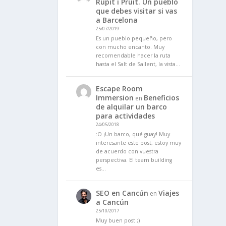
Rupit i Pruit. Un pueblo
que debes visitar si vas
a Barcelona
25/07/2019
Es un pueblo pequeño, pero
con mucho encanto. Muy
recomendable hacer la ruta
hasta el Salt de Sallent, la vista…
Escape Room
Immersion
Beneficios
en
de alquilar un barco
para actividades
24/05/2018
:O ¡Un barco, qué guay! Muy
interesante este post, estoy muy
de acuerdo con vuestra
perspectiva. El team building
es…
SEO en Cancún
Viajes
en
a Cancún
25/10/2017
Muy buen post ;)